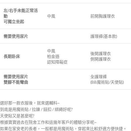
左/
右手未
能
正常活
動
中風
前開胸護理衣
可獨立坐起
需要使用尿片
護理褲(基本款)
中風
後開護理衣
長期卧床
柏金遜
側開護理衣
認知障礙症
需要使用尿片
全護理褲
雙腳不能彎
曲
(BB魔術貼/天使貼)
選好那一款衣服後，就來選輔料~
到底是用魔術貼 / 拉鍊 / 鈕扣 / 綁繩好呢?
天使貼又是甚麼呢?
根據寶寶過去在院舍工作和這幾年客戶的體驗分享呢~
如果在家安老的長者，一般都是用魔術貼，穿起來比較舒適方便快捷。