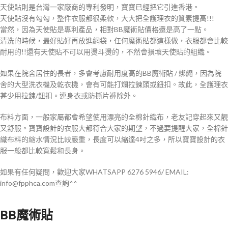
天使貼則是台灣一家廠商的專利發明，寶寶已經把它引進香港。
天使貼沒有勾勾，整件衣服都很柔軟，大大把全護理衣的質素提高!!!
當然，因為天使貼是專利產品，相對BB魔術貼價格還是高了一點。
清洗的時候，最好貼好再放進網袋，任何魔術貼都這樣做，衣服都會比較
耐用的!!還有天使貼不可以用燙斗燙的，不然會損壞天使貼的組織。
如果在院舍居住的長者，多會考慮耐用度高的BB魔術貼 / 綁繩，因為院
舍的大型洗衣機及乾衣機，會有可能打爛拉鍊頭或鈕扣。故此，全護理衣
甚少用拉鍊/鈕扣。連身衣或防撕片褲除外。
布料方面，一般家屬都會希望使用漂亮的全棉針織布，老友記穿起來又靚
又舒服。寶寶設計的衣服大都符合大家的期望，不過要提醒大家，全棉針
織布料的縮水情況比較嚴重，長度可以縮達4吋之多，所以寶寶設計的衣
服一般都比較寬鬆和長身。
如果有任何疑問，歡迎大家WHATSAPP 6276 5946/ EMAIL:
info@fpphca.com查詢^^
BB魔術貼