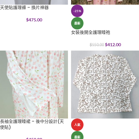
天使貼護理褲 – 換片神器
-25%
$
475.00
最新
女裝後開全護理睡袍
$
412.00
$
550.00
長袖全護理睡裙 – 後中分設計(天
人氣
使貼)
最新