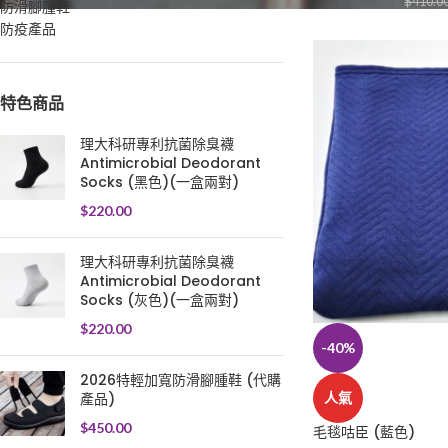
$
410.0
防滑腳腫鞋
防疫產品
特色商品
理大科研專利抗菌除臭襪
Antimicrobial Deodorant
Socks (黑色)(一盒兩對)
$
220.00
理大科研專利抗菌除臭襪
Antimicrobial Deodorant
Socks (灰色)(一盒兩對)
$
220.00
-40%
2026特輕加寬防滑腳腫鞋 (代購
人氣
產品)
$
450.00
毛毯咕臣 (藍色)