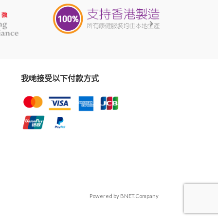
我哋接受以下付款方式
Powered by BNET.Company