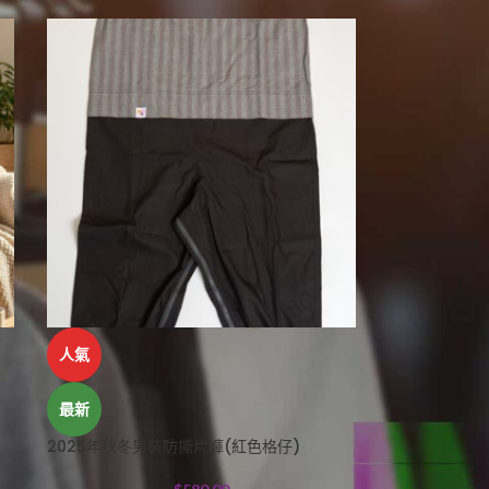
人氣
最新
2025年秋冬男裝防撕片褲(紅色格仔)