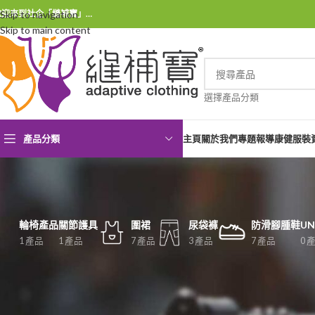
歡迎來到社企「縫補寶」…
Skip to navigation
Skip to main content
選擇產品分類
產品分類
主頁
關於我們
專題報導
康健服裝
輪椅產品
關節護具
圍裙
尿袋褲
防滑腳腫鞋
UN
1 產品
1 產品
7 產品
3 產品
7 產品
0 
價格篩選
首頁
/
防撕片褲