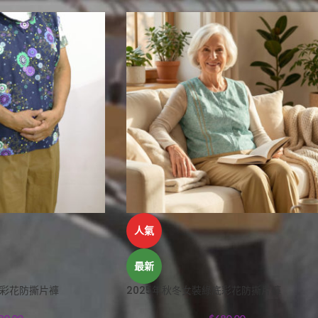
人氣
最新
色彩花防撕片褲
2025年秋冬女裝綠底彩花防撕片褲