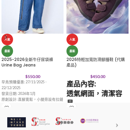
人氣
人氣
最新
最新
2025-2026全新牛仔尿袋褲
2026特輕加寬防滑腳腫鞋 (代購
Urine Bag Jeans
產品)
$
550.00
$
450.00
產品內容:
早鳥預購優惠: 27/11/2025 -
22/12/2025
透氣網面，清潔容
發貨日期: 2026年1月
原創設計: 直腳寛鬆，小腿旁設有拉鏈
易
位，方便放尿，尿袋可隱藏褲內。
後跟魔術貼設計，
適用季節: 春季、秋季、夏季。
產地: 香港
適合腳腫人士穿著
材質: 牛仔布
尺寸: