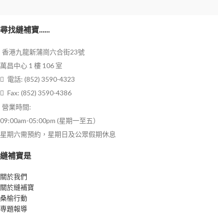
鞋頭加寬，比普通
Free Size
鞋寬鬆3個碼
褲長36吋
腰圍28吋
尋找縫補寶……
特輕設計，重量: 一
臀圍45吋
家庭洗衣請預長度縮水1吋
隻不多於200G
香港九龍新蒲崗六合街23號
院舍洗衣請預長度縮水2吋
萬昌中心 1 樓 106 室
顏色: 紫色
適合對象: 建議此設計適合尿袋使用
電話: (852) 3590-4323
者。
尺碼: 35-45 (可參
Fax: (852) 3590-4386
閱尺碼表)
營業時間:
例子:
09:00am-05:00pm (星期一至五）
35碼，內長
星期六需預約，星期日及公眾假期休息
22.5CM
縫補寶是
36碼，內長23CM
關於我們
37碼，內長23.5CM
關於縫補寶
38碼，內長
桑榆行動
専題報導
24CM，如此類推