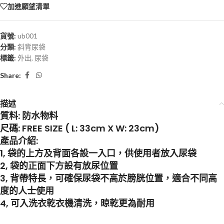
加進願望清單
貨號:
ub001
分類:
斜背尿袋
標籤:
外出
,
尿袋
Share:
描述
質料: 防水物料
尺碼: FREE SIZE ( L: 33cm X W: 23cm)
產品介紹:
1, 袋的上方及背面各設一入口，供使用者放入尿袋
2, 袋的正面下方設有放尿位置
3, 背帶特長，可確保尿袋不高於膀胱位置，適合不同高
度的人士使用
4, 可入洗衣乾衣機清洗，晾乾更為耐用