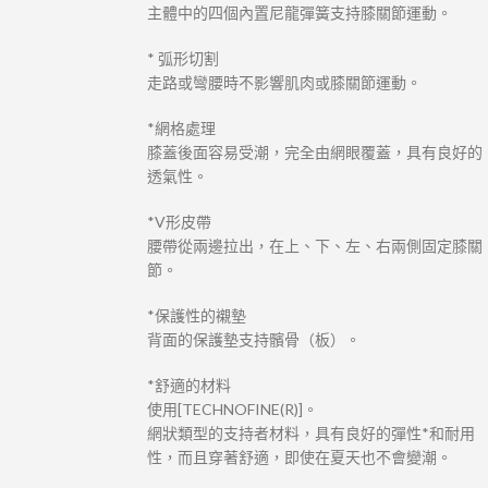
主體中的四個內置尼龍彈簧支持膝關節運動。
* 弧形切割
走路或彎腰時不影響肌肉或膝關節運動。
*網格處理
膝蓋後面容易受潮，完全由網眼覆蓋，具有良好的
透氣性。
*V形皮帶
腰帶從兩邊拉出，在上、下、左、右兩側固定膝關
節。
*保護性的襯墊
背面的保護墊支持髕骨（板）。
*舒適的材料
使用[TECHNOFINE(R)]。
網狀類型的支持者材料，具有良好的彈性*和耐用
性，而且穿著舒適，即使在夏天也不會變潮。