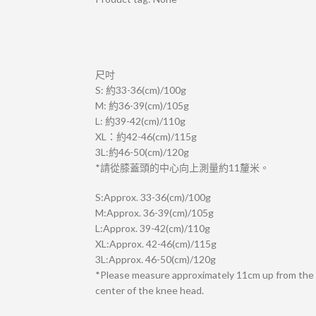
尺吋
S: 約33-36(cm)/100g
M: 約36-39(cm)/105g
L: 約39-42(cm)/110g
XL：約42-46(cm)/115g
3L:約46-50(cm)/120g
*請從膝蓋頭的中心向上測量約11釐米。
S:Approx. 33-36(cm)/100g
M:Approx. 36-39(cm)/105g
L:Approx. 39-42(cm)/110g
XL:Approx. 42-46(cm)/115g
3L:Approx. 46-50(cm)/120g
*Please measure approximately 11cm up from the
center of the knee head.