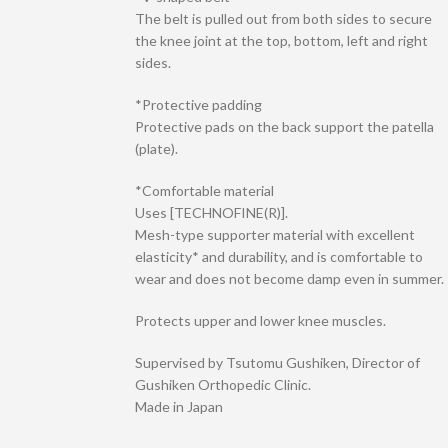
The belt is pulled out from both sides to secure
the knee joint at the top, bottom, left and right
sides.
*Protective padding
Protective pads on the back support the patella
(plate).
*Comfortable material
Uses [TECHNOFINE(R)].
Mesh-type supporter material with excellent
elasticity* and durability, and is comfortable to
wear and does not become damp even in summer.
Protects upper and lower knee muscles.
Supervised by Tsutomu Gushiken, Director of
Gushiken Orthopedic Clinic.
Made in Japan