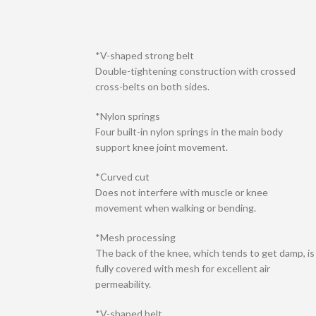
*V-shaped strong belt
Double-tightening construction with crossed
cross-belts on both sides.
*Nylon springs
Four built-in nylon springs in the main body
support knee joint movement.
*Curved cut
Does not interfere with muscle or knee
movement when walking or bending.
*Mesh processing
The back of the knee, which tends to get damp, is
fully covered with mesh for excellent air
permeability.
*V-shaped belt