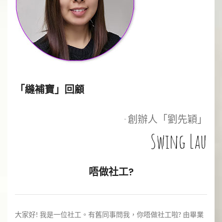
「縫補寶」回顧
- 創辦人「劉先穎」
Swing Lau
唔做社工?
大家好! 我是一位社工。有舊同事問我，你唔做社工啦? 由畢業