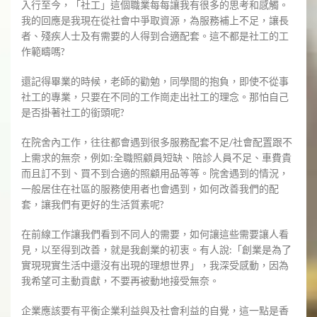
入行至今，「社工」這個職業每每讓我有很多的思考和感觸。
我的回應是我現在從社會中爭取資源，為服務補上不足，讓長
者、殘疾人士及有需要的人得到合適配套。這不都是社工的工
作範疇嗎?
​還記得畢業的時候，老師的勸勉，同學間的抱負，即使不從事
社工的專業，只要在不同的工作崗走出社工的理念。那怕自己
是否掛著社工的銜頭呢?
​在院舍內工作，往往都會遇到很多服務配套不足/社會配置跟不
上需求的無奈，例如:全職照顧員短缺、陪診人員不足、車費貴
而且訂不到、買不到合適的照顧用品等等。院舍遇到的情況，
一般居住在社區的服務使用者也會遇到，如何改善我們的配
套，讓我們有更好的生活質素呢?
在前線工作讓我們看到不同人的需要，如何讓這些需要讓人看
見，以至得到改善，就是我創業的初衷。有人說:「創業是為了
實現現實生活中還沒有出現的理想世界」，我深受感動，因為
我希望可主動貢獻，不要再被動地接受無奈。
企業應該要有平衡企業利益與及社會利益的自覺，這一點是香